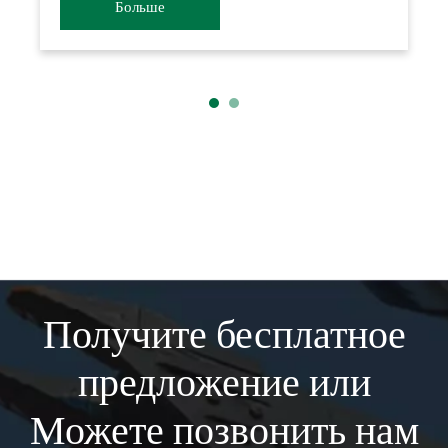
конференции по обмену деловым
Больше
сотрудничеством между провинцией Шаньдун
и Россией, организованной Министерством
торговли провинции Шаньдун. Целью этой
конференции по обмену было
Получите бесплатное
предложение или
Можете позвонить нам